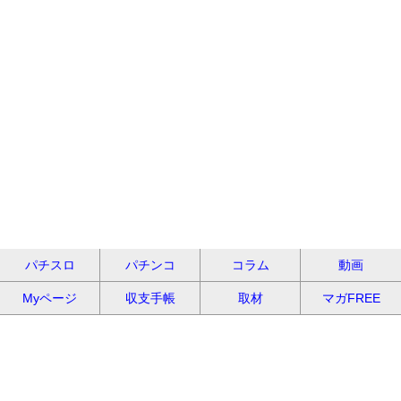
パチスロ
パチンコ
コラム
動画
Myページ
収支手帳
取材
マガFREE