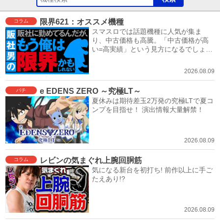
限界621：オススメ機種
コラム
スマスロでは話題機種に人気が集ま
り、中古価格も高騰。「中古価格が高
い=高実績」という見方になるでしょ
う。
2026.08.09
e EDENS ZERO ～究極LT～
パチ
夏休みは期待差玉2万発の究極LTで夏コ
ンプを目指せ！ 演出情報大量解禁！
2026.08.09
レビンの気まぐれ上腕回胴筋
コラム
気になる新台を初打ち! 前作以上に手ご
たえあり!?
2026.08.09