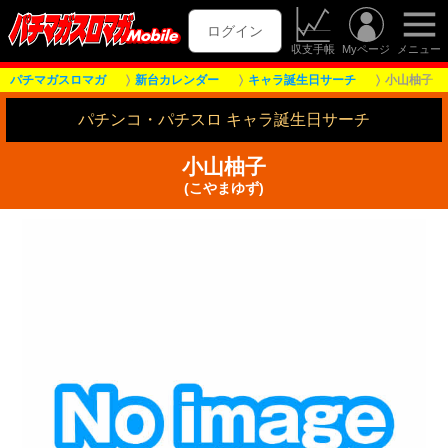
ログイン
収支手帳
Myページ
メニュー
パチマガスロマガ
新台カレンダー
キャラ誕生日サーチ
小山柚子
パチンコ・パチスロ キャラ誕生日サーチ
小山柚子
(こやまゆず)