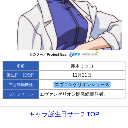
名前
赤木リツコ
誕生日・記念日
11月21日
主な登場機種
プロフィール
エヴァンゲリオン開発総責任者。
キャラ誕生日サーチTOP