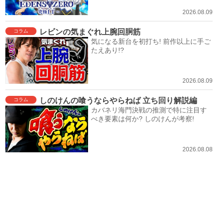
2026.08.09
レビンの気まぐれ上腕回胴筋
コラム
気になる新台を初打ち! 前作以上に手ご
たえあり!?
2026.08.09
しのけんの喰うならやらねば 立ち回り解説編
コラム
カバネリ海門決戦の推測で特に注目す
べき要素は何か? しのけんが考察!
2026.08.08