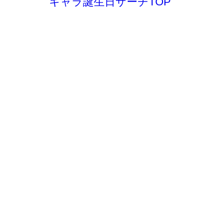
キャラ誕生日サーチTOP