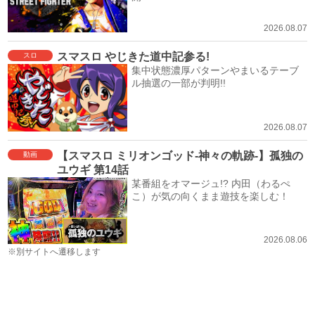
2026.08.07
スマスロ やじきた道中記参る!
スロ
集中状態濃厚パターンやまいるテーブ
ル抽選の一部が判明!!
2026.08.07
【スマスロ ミリオンゴッド-神々の軌跡-】孤独の
動画
ユウギ 第14話
某番組をオマージュ!? 内田（わるぺ
こ）が気の向くまま遊技を楽しむ！
2026.08.06
※別サイトへ遷移します