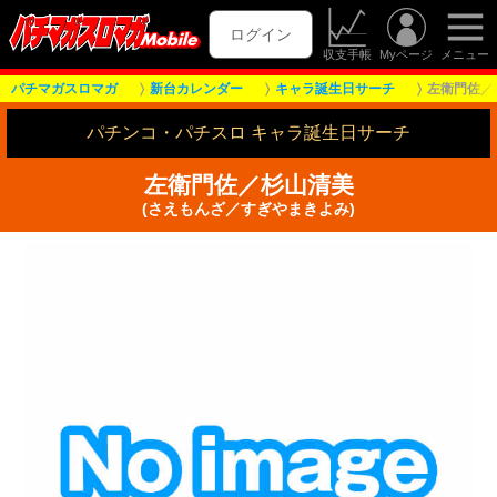
ログイン
収支手帳
Myページ
メニュー
パチマガスロマガ
新台カレンダー
キャラ誕生日サーチ
左衛門佐／
パチンコ・パチスロ キャラ誕生日サーチ
左衛門佐／杉山清美
(さえもんざ／すぎやまきよみ)