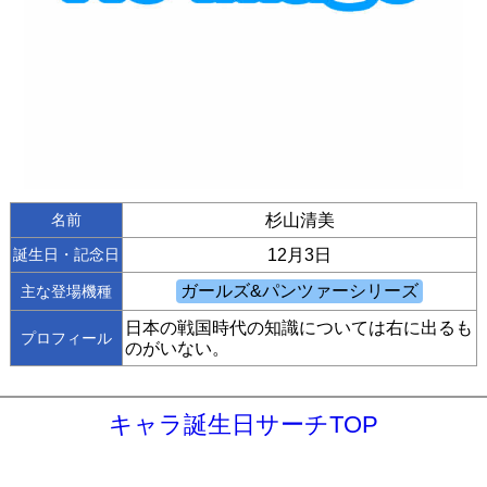
名前
杉山清美
誕生日・記念日
12月3日
主な登場機種
日本の戦国時代の知識については右に出るも
プロフィール
のがいない。
キャラ誕生日サーチTOP