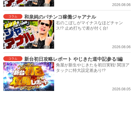
2026.08.06
和泉純のパチンコ稼働ジャアナル
コラム
右のこぼしがマイナスなほどチャン
ス!? 止め打ちで差が付く台!
2026.08.06
新台初日攻略レポート やじきた道中記参る!編
コラム
角屋が新生やじきたを初日実戦! 関頂ア
タックに特大設定差あり!?
2026.08.05