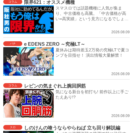
限界621：オススメ機種
コラム
スマスロでは話題機種に人気が集ま
り、中古価格も高騰。「中古価格が高
い=高実績」という見方になるでしょ
う。
2026.08.09
e EDENS ZERO ～究極LT～
パチ
夏休みは期待差玉2万発の究極LTで夏コ
ンプを目指せ！ 演出情報大量解禁！
2026.08.09
レビンの気まぐれ上腕回胴筋
コラム
気になる新台を初打ち! 前作以上に手ご
たえあり!?
2026.08.09
しのけんの喰うならやらねば 立ち回り解説編
スロ