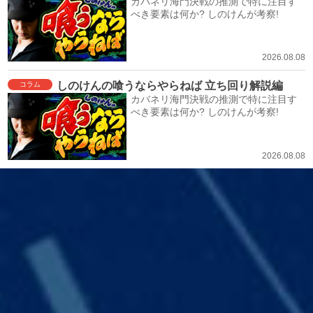
カバネリ海門決戦の推測で特に注目す
べき要素は何か? しのけんが考察!
2026.08.08
しのけんの喰うならやらねば 立ち回り解説編
コラム
カバネリ海門決戦の推測で特に注目す
べき要素は何か? しのけんが考察!
2026.08.08