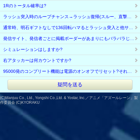
1Rのトータル確率は?
ラッシュ突入時のループチャンス→ラッシュ復帰(スルー、直撃込み)は平均…
通常時、明石ギフトなしで136回転ハマるとラッシュ突入と他サイトで見ま…
発信サイト、発信者ごとに掲載ボーダーがあまりにもバラバラじゃないです…
シミュレーションはしますか?
右アタッカーは何カウントですか?
95000発のコンプリート機能は電源のオンオフでリセット?それともラムクリ…
疑問を送る
(C)Manjuu Co., Ltd., Yongshi Co.,Ltd. & Yostar, Inc.／アニメ「アズールレーン」製
作委員会 (C)KYORAKU