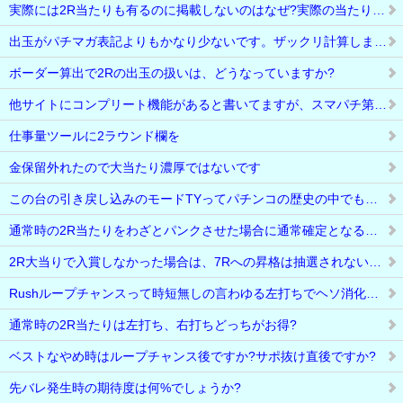
実際には2R当たりも有るのに掲載しないのはなぜ?実際の当たり確率とかけ…
出玉がパチマガ表記よりもかなり少ないです。ザックリ計算しましたがボー…
ボーダー算出で2Rの出玉の扱いは、どうなっていますか?
他サイトにコンプリート機能があると書いてますが、スマパチ第1弾なんで…
仕事量ツールに2ラウンド欄を
金保留外れたので大当たり濃厚ではないです
この台の引き戻し込みのモードTYってパチンコの歴史の中でも史上最大だっ…
通常時の2R当たりをわざとパンクさせた場合に通常確定となるので、〇タイ…
2R大当りで入賞しなかった場合は、7Rへの昇格は抽選されないのですか?
Rushループチャンスって時短無しの言わゆる左打ちでヘソ消化ですよね?追…
通常時の2R当たりは左打ち、右打ちどっちがお得?
ベストなやめ時はループチャンス後ですか?サポ抜け直後ですか?
先バレ発生時の期待度は何%でしょうか?