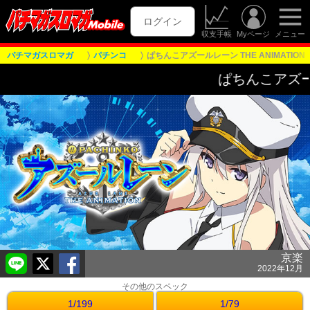
ログイン
収支手帳
Myページ
メニュー
パチマガスロマガ
パチンコ
ぱちんこアズールレーン THE ANIMATION
ぱちんこアズールレーン T
京楽
2022年12月
その他のスペック
1/199
1/79