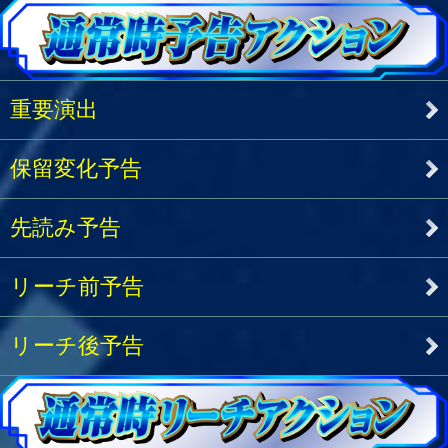
重要演出
保留変化予告
先読み予告
リーチ前予告
リーチ後予告