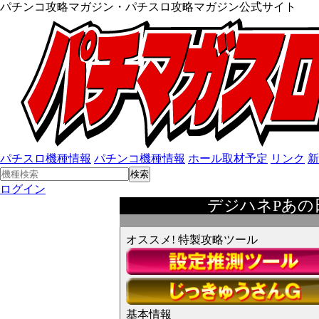
パチンコ攻略マガジン・パチスロ攻略マガジン公式サイト
パチスロ機種情報
パチンコ機種情報
ホール取材予定
リンク
新
ログイン
デジハネPあの