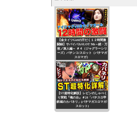
【金タイツGirlの汗だく１２時間激
闘録】サバイバルSLOT 9th～続・万
枚ノ旅人編～ ＃４（ジャグラーシリ
ーズ）パチンコ/スロット（パチマガ
スロマガ）
【ST超特化解説】レビンのしゃべく
り実戦『俺の台』＃24「パチスロ甲
鉄城のカバネリ」(パチマガスロマガ/
スロット)