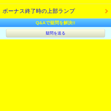
ボーナス終了時の上部ランプ
Q&Aで疑問を解決!!
疑問を送る