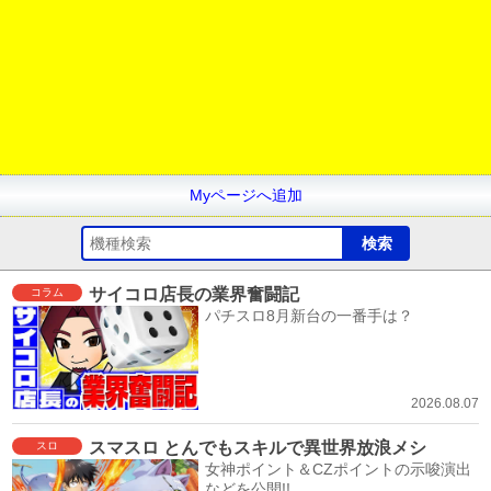
Myページへ追加
サイコロ店長の業界奮闘記
コラム
パチスロ8月新台の一番手は？
2026.08.07
スマスロ とんでもスキルで異世界放浪メシ
スロ
女神ポイント＆CZポイントの示唆演出
などを公開!!