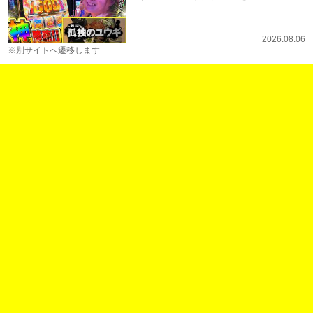
2026.08.06
※別サイトへ遷移します