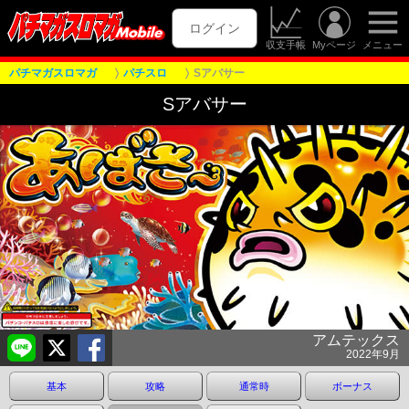
ログイン
収支手帳
Myページ
メニュー
パチマガスロマガ
パチスロ
Sアバサー
Sアバサー
アムテックス
2022年9月
基本
攻略
通常時
ボーナス