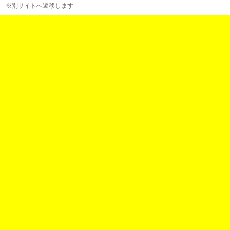
※別サイトへ遷移します