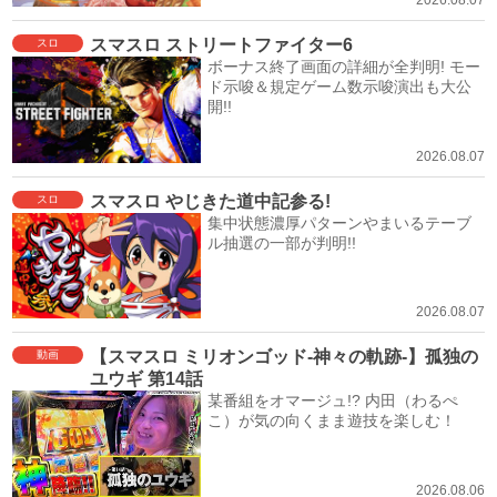
スマスロ ストリートファイター6
スロ
ボーナス終了画面の詳細が全判明! モー
ド示唆＆規定ゲーム数示唆演出も大公
開!!
2026.08.07
スマスロ やじきた道中記参る!
スロ
集中状態濃厚パターンやまいるテーブ
ル抽選の一部が判明!!
2026.08.07
【スマスロ ミリオンゴッド-神々の軌跡-】孤独の
動画
ユウギ 第14話
某番組をオマージュ!? 内田（わるぺ
こ）が気の向くまま遊技を楽しむ！
2026.08.06