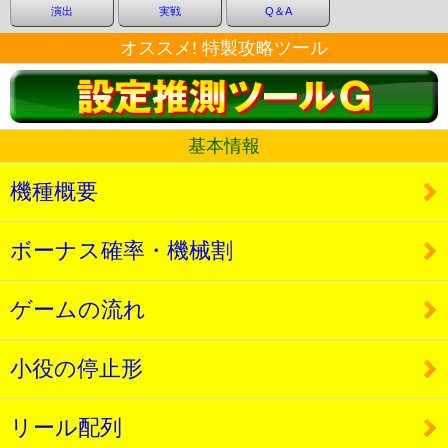
演出
実戦
Q＆A
オススメ! 特製攻略ツール
基本情報
機種概要
ボーナス確率・機械割
ゲームの流れ
小役の停止形
リール配列