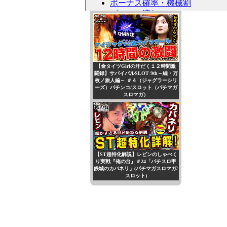
【金タイツGirlの汗だく１２時間激
闘録】サバイバルSLOT 9th～続・万
枚ノ旅人編～ ＃４（ジャグラーシリ
ーズ）パチンコ/スロット（パチマガ
スロマガ）
【ST超特化解説】レビンのしゃべく
り実戦『俺の台』＃24「パチスロ甲
鉄城のカバネリ」(パチマガスロマガ/
スロット)