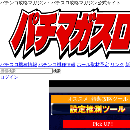
パチンコ攻略マガジン・パチスロ攻略マガジン公式サイト
パチスロ機種情報
パチンコ機種情報
ホール取材予定
リンク
新
ログイン