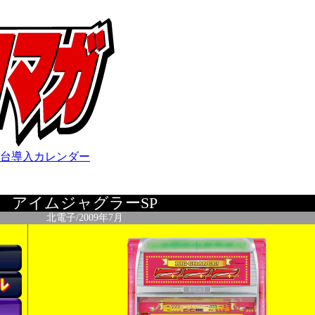
台導入カレンダー
アイムジャグラーSP
北電子/2009年7月