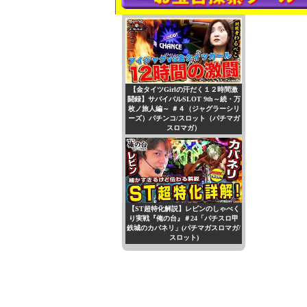
【金タイツGirlの汗だく１２時間激
闘録】サバイバルSLOT 9th～続・万
枚ノ旅人編～ ＃４（ジャグラーシリ
ーズ）パチンコ/スロット（パチマガ
スロマガ）
【ST超特化解説】レビンのしゃべく
り実戦『俺の台』＃24「パチスロ甲
鉄城のカバネリ」(パチマガスロマガ/
スロット)