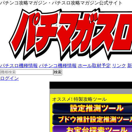
パチンコ攻略マガジン・パチスロ攻略マガジン公式サイト
パチスロ機種情報
パチンコ機種情報
ホール取材予定
リンク
新
ログイン