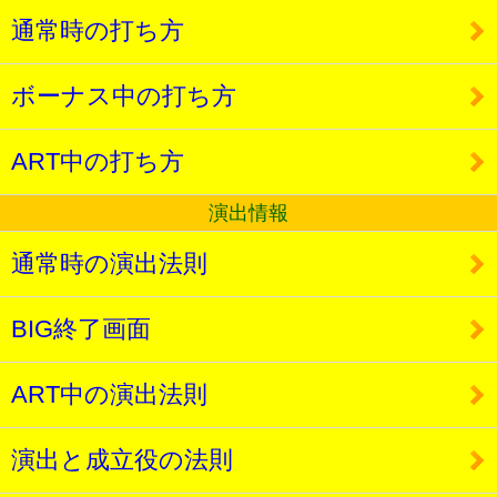
通常時の打ち方
ボーナス中の打ち方
ART中の打ち方
演出情報
通常時の演出法則
BIG終了画面
ART中の演出法則
演出と成立役の法則