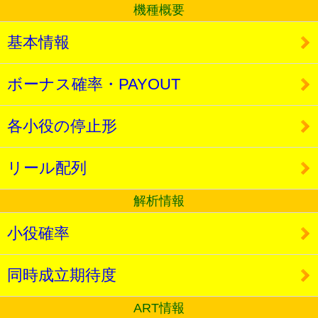
機種概要
基本情報
ボーナス確率・PAYOUT
各小役の停止形
リール配列
解析情報
小役確率
同時成立期待度
ART情報