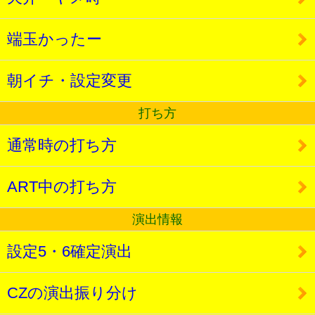
端玉かったー
朝イチ・設定変更
打ち方
通常時の打ち方
ART中の打ち方
演出情報
設定5・6確定演出
CZの演出振り分け