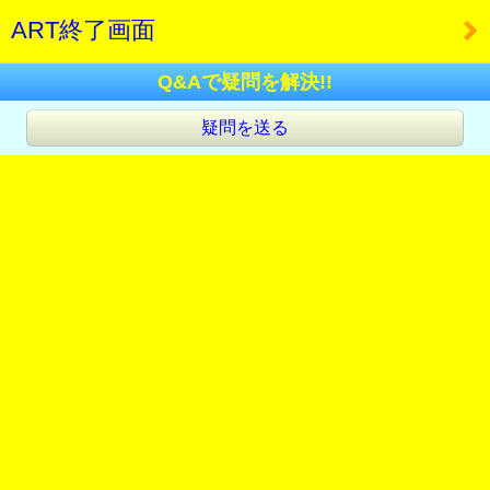
ART終了画面
Q&Aで疑問を解決!!
疑問を送る