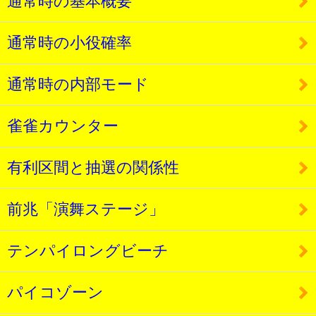
通常時の基本概要
通常時の小役確率
通常時の内部モード
雀雀カウンター
有利区間と抽選の関係性
前兆「演舞ステージ」
テンパイロングビーチ
パイコゾーン