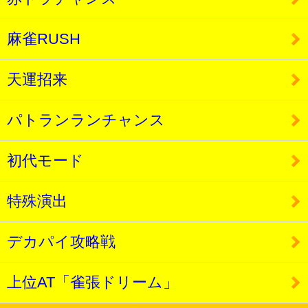
麻雀RUSH
天運招来
パトランランチャンス
初代モード
特殊演出
デカパイ攻略戦
上位AT「雀張ドリーム」