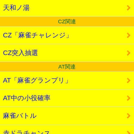
天和ノ湯
CZ関連
CZ「麻雀チャレンジ」
CZ突入抽選
AT関連
AT「麻雀グランプリ」
AT中の小役確率
麻雀バトル
赤ドラチャンス