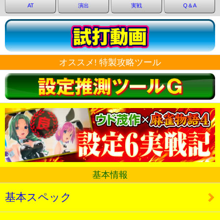
AT
演出
実戦
Q＆A
オススメ! 特製攻略ツール
基本情報
基本スペック