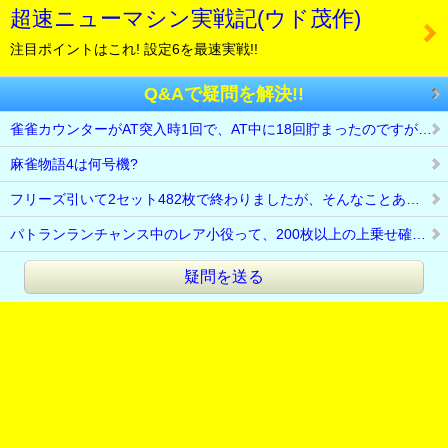
超速ニューマシン実戦記(ウド茂作)
注目ポイントはこれ! 設定6を最速実戦!!
Q&Aで疑問を解決!!
雀雀カウンターがAT突入時1回で、AT中に18回貯まったのですが発動しませ…
麻雀物語4は何号機?
フリーズ引いて2セット482枚で終わりましたが、そんなことありえますか?
パトランランチャンス中のレア小役って、200枚以上の上乗せ確定じゃない…
疑問を送る