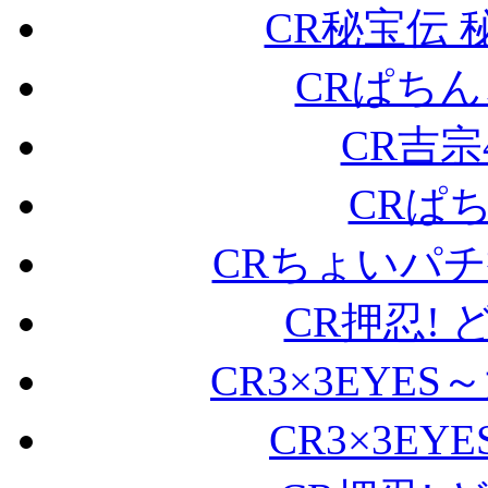
CR秘宝伝
CRぱちんこ
CR吉宗
CRぱ
CRちょいパチ
CR押忍! ど
CR3×3EYES
CR3×3E