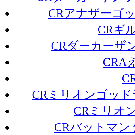
CRアナザーゴ
CRギ
CRダーカーザン
CRAえ
C
CRミリオンゴッ
CRミリオ
CRバットマン