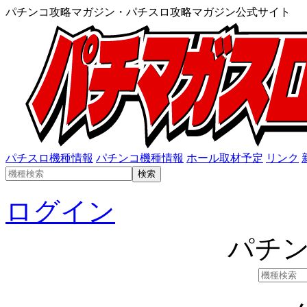
パチンコ攻略マガジン・パチスロ攻略マガジン公式サイト
パチスロ機種情報
パチンコ機種情報
ホール取材予定
リンク
ログイン
パチ