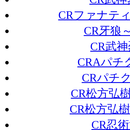
CRファナティッ
CR牙狼
CR武神
CRAパチ
CRパチ
CR松方弘
CR松方弘
CR忍術