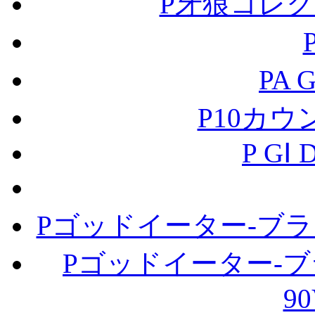
P牙狼コレクシ
PA 
P10カ
P GⅠ
Pゴッドイーター-ブラッド
Pゴッドイーター-
90