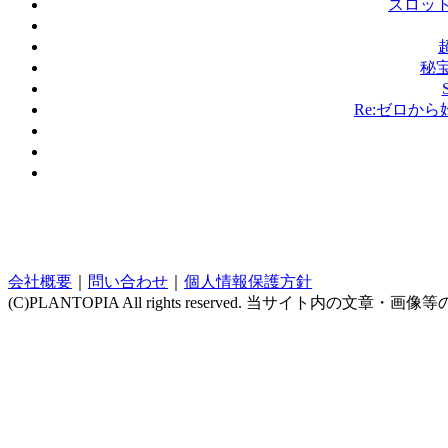
スロッ
秘
Re:ゼロから始
会社概要
｜
問い合わせ
｜
個人情報保護方針
(C)PLANTOPIA All rights reserved. 当サイ