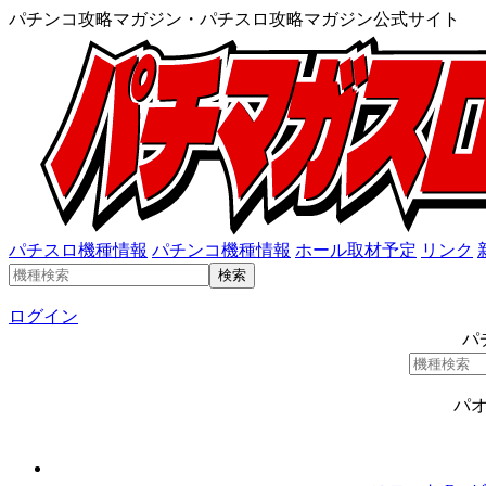
パチンコ攻略マガジン・パチスロ攻略マガジン公式サイト
パチスロ機種情報
パチンコ機種情報
ホール取材予定
リンク
ログイン
パ
パ