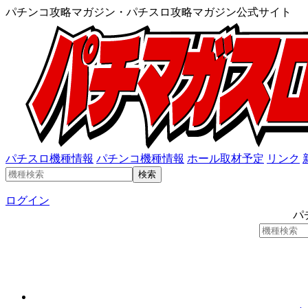
パチンコ攻略マガジン・パチスロ攻略マガジン公式サイト
パチスロ機種情報
パチンコ機種情報
ホール取材予定
リンク
ログイン
パ