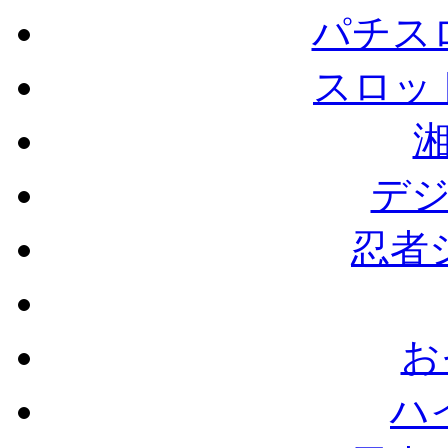
パチス
スロッ
デ
忍者
お
ハ