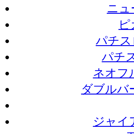
ニュ
ピ
パチスロ
パチス
ネオフ
ダブルバ
ジャイ