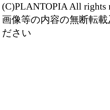
(C)PLANTOPIA All rig
画像等の内容の無断転載
ださい