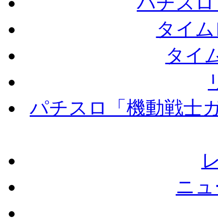
パチスロ
タイム
タイ
パチスロ「機動戦士
レ
ニュ