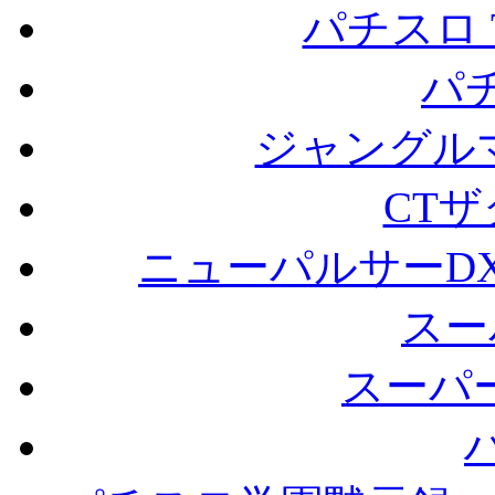
パチスロ T
パ
ジャングル
CT
ニューパルサーD
スー
スーパ