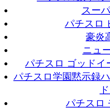
スー
パチスロ 
豪炎
ニュー
パチスロ ゴッドイ
パチスロ学園黙示録
ド
パチスロ