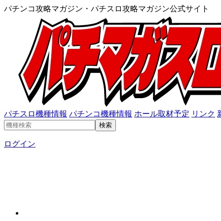
パチンコ攻略マガジン・パチスロ攻略マガジン公式サイト
パチスロ機種情報
パチンコ機種情報
ホール取材予定
リンク
ログイン