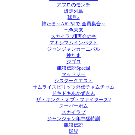
アフロのモンチ
爆走列島
球児2
神たま～ARTやで!全員集合～
七色未来
スカイラブⅡ再会の空
マキシマムインパクト
ジャンジャンカーニバル
神たま
ジゴロ
餓狼伝説Special
マッドジー
シスタークエスト
サムライスピリッツ外伝チャムチャム
ドキドキあかずきん
ザ・キング・オブ・ファイターズ2
スーパーボム
スカイラブ
ジャンジャン年中猛特訓
餓狼伝説
球児