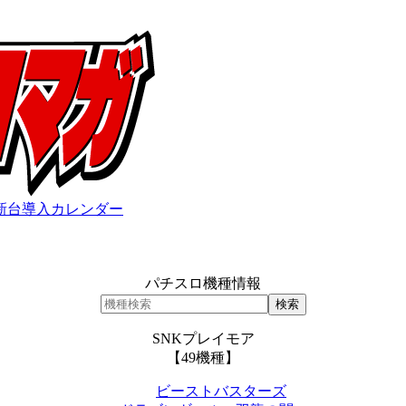
新台導入カレンダー
パチスロ機種情報
SNKプレイモア
【49機種】
ビーストバスターズ