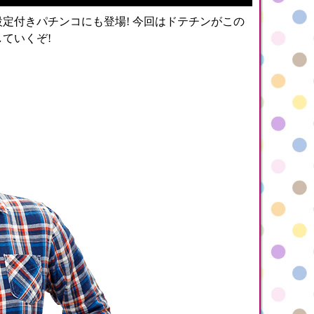
定付きパチンコにも登場! 今回はドテチンがこの
ていくぞ!