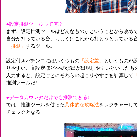
●設定推測ツールって何!?
まず、設定推測ツールはどんなものかということから改め
自分が打っている台、もしくはこれから打とうとしている
「推測」
するツール。
設定付きパチンコにはいくつもの
「設定差」
というものが
りやすい、高設定ほど○○の演出が出現しやすいといったも
入力すると、設定ごとにそれらの起こりやすさを計算して
推測ツールだ!
●データカウンタだけでも推測できる!
では、推測ツールを使った
具体的な攻略法
をレクチャーし
チェックとなる。