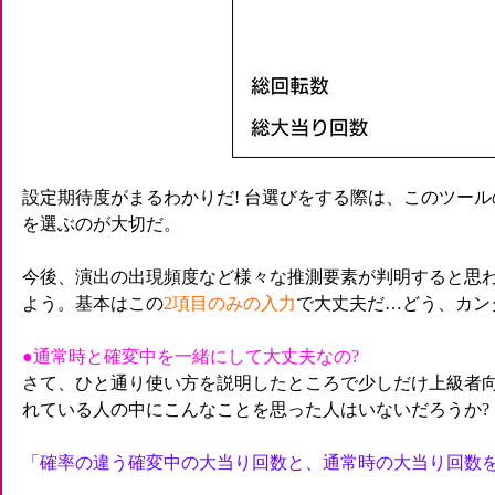
設定期待度がまるわかりだ! 台選びをする際は、このツー
を選ぶのが大切だ。
今後、演出の出現頻度など様々な推測要素が判明すると思
よう。基本はこの
2項目のみの入力
で大丈夫だ…どう、カン
●通常時と確変中を一緒にして大丈夫なの?
さて、ひと通り使い方を説明したところで少しだけ上級者
れている人の中にこんなことを思った人はいないだろうか?
「確率の違う確変中の大当り回数と、通常時の大当り回数を