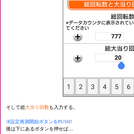
そして総
大当り回数
も入力する。
③設定推測開始ボタンをPUSH!
後は下にあるボタンを押せば…