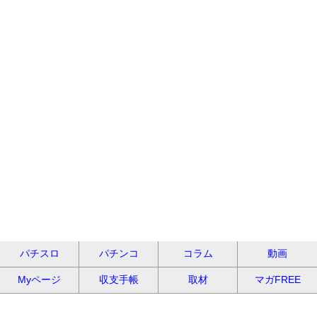
パチスロ
パチンコ
コラム
動画
Myページ
収支手帳
取材
マガFREE