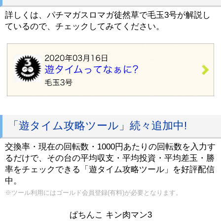
詳しくは、パチマガスロマガ徒然草で毛玉3号が解説し
ているので、チェックしてみてください。
「遊タイム攻略ツール」続々追加中!
交換率・現在の回転数・1000円あたりの回転数を入力す
るだけで、その台の平均収支・平均投資・平均差玉・勝
率をチェックできる「遊タイム攻略ツール」を好評配信
中。
※ツール利用にはゴールド会員登録(有料)が必要となります。
ぱちんこ キン肉マン3