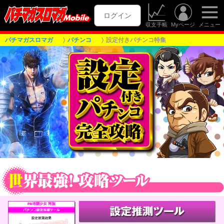
ログイン
収支手帳
Myページ
メニュー
パチマガスロマガ
パチンコ
設定付きパチンコ特集