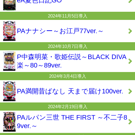
eA夏色日記GO
2024年11月5日導入
PAナナシー～お江戸77ver.～
2024年10月7日導入
P中森明菜・歌姫伝説～BLACK DIVA
楽～80～89ver.
2024年3月4日導入
PA満開昔ばなし 天まで届け100ver.
2024年2月19日導入
PAルパン三世 THE FIRST ～不二子8
9ver.～