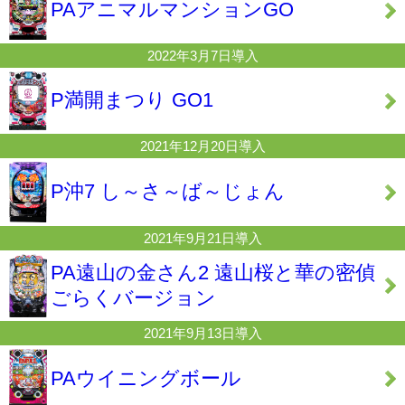
PAアニマルマンションGO
2022年3月7日導入
P満開まつり GO1
2021年12月20日導入
P沖7 し～さ～ば～じょん
2021年9月21日導入
PA遠山の金さん2 遠山桜と華の密偵
ごらくバージョン
2021年9月13日導入
PAウイニングボール