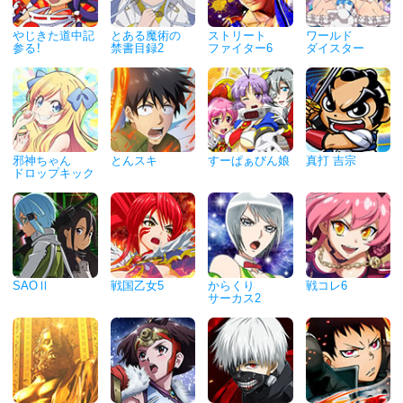
やじきた道中記
とある魔術の
ストリート
ワールド
参る！
禁書目録2
ファイター6
ダイスター
邪神ちゃん
とんスキ
すーぱぁびん娘
真打 吉宗
ドロップキック
SAOⅡ
戦国乙女5
からくり
戦コレ6
サーカス2