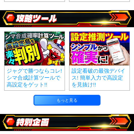
攻略ツール
ジャグで勝つならコレ!
設定看破の最強デバイ
シマ合成計算ツールで
ス! 簡単入力で高設定
高設定をゲット!!
を見抜け!!
もっと見る
特別企画