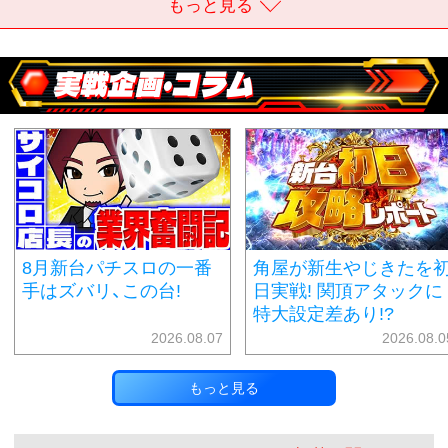
もっと見る
実戦企画・コラム
8月新台パチスロの一番
角屋が新生やじきたを
手はズバリ、この台!
日実戦! 関頂アタックに
特大設定差あり!?
2026.08.07
2026.08.0
もっと見る