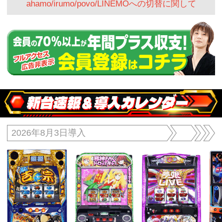
ahamo/irumo/povo/LINEMOへの切替に関して
新台速報＆導入カレンダー
2026年8月3日導入