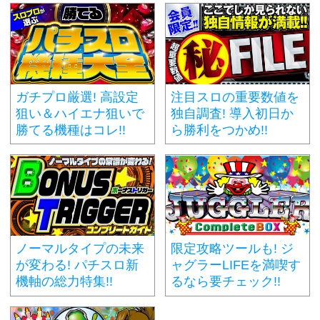
ガチプロ厳選! 高設定
注目スロの重要数値を
狙い＆ハイエナ狙いで
独自調査! 導入初日か
勝てる機種はコレ!!
ら勝利をつかめ!!
ノーマルタイプの未来
限定攻略ツールも! ジ
が変わる! パチスロ新
ャグラーLIFEを満喫す
機軸の総力特集!!
るなら要チェック!!