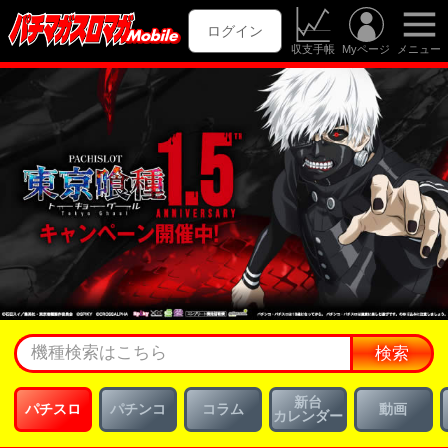
ログイン
収支手帳
Myページ
メニュー
新台
パチスロ
パチンコ
コラム
動画
カレンダー