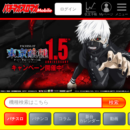
ログイン
収支手帳
Myページ
メニュー
新台
パチスロ
パチンコ
コラム
動画
カレンダー