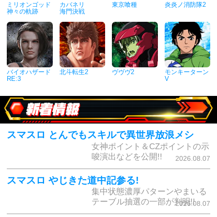
ミリオンゴッド
カバネリ
東京喰種
炎炎ノ消防隊2
神々の軌跡
海門決戦
バイオハザード
北斗転生2
ヴヴヴ2
モンキーターン
RE:3
V
新着情報
スマスロ とんでもスキルで異世界放浪メシ
女神ポイント＆CZポイントの示
唆演出などを公開!!
2026.08.07
スマスロ やじきた道中記参る!
集中状態濃厚パターンやまいる
テーブル抽選の一部が判明!!
2026.08.07